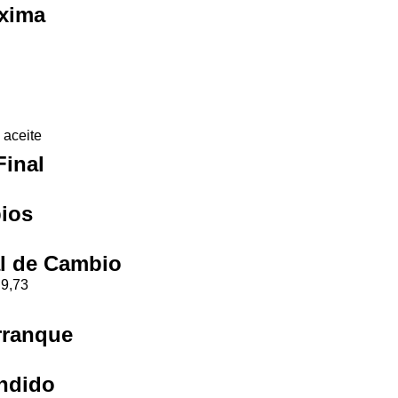
xima
 aceite
Final
ios
al de Cambio
 9,73
rranque
ndido