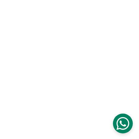
Dirección
v. Hipólito Yrigoyen 853, U9000 Comodoro Rivadavia, 
hubut, Argentina
v. Las toninas 12, U9000 Comodoro Rivadavia, Chubut, 
rgentina