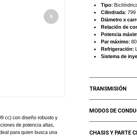
Tipo:
Bicilíndric
Cilindrada:
799 
Diámetro x carr
Relación de co
Potencia máxi
Par máximo:
80
Refrigeración:
L
Sistema de iny
TRANSMISIÓN
MODOS DE CONDU
99 cc) con diseño robusto y
ciones de potencia altas,
CHASIS Y PARTE C
 ideal para quien busca una