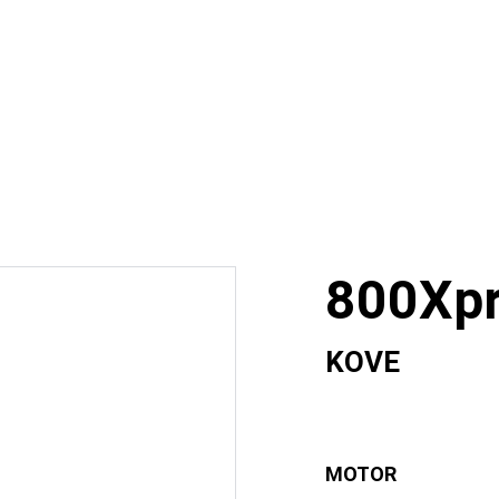
Husqvarna
CFMoto
FOTON
Unidades Usadas
IN
¿Quienes somos?
800Xp
KOVE
MOTOR