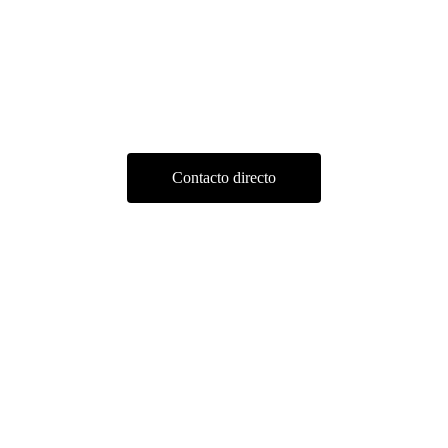
Contacto
 
A
C
Contacto directo
de 
A
A
 
© 2025. All rights reserved.