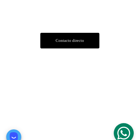
Contacto
Contacto directo
Dirección
Av. Hipólito Yrigoyen 853, U9000 Comodoro 
Rivadavia, Chubut, Argentina
Av. Las toninas 12, U9000 Comodoro Rivadavia, 
Chubut, Argentina
© 2025. All rights reserved.