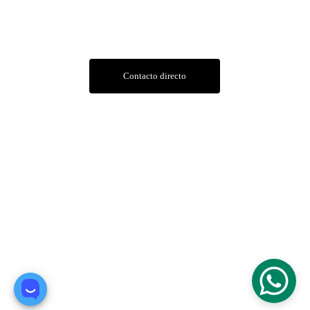
Contacto
Contacto directo
Dirección
Av. Hipólito Yrigoyen 853, U9000 Comodoro 
Rivadavia, Chubut, Argentina
Av. Las toninas 12, U9000 Comodoro Rivadavia, 
Chubut, Argentina
© 2025. All rights reserved.