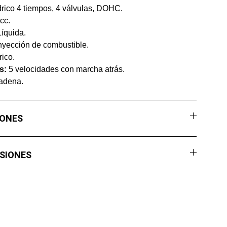
rico 4 tiempos, 4 válvulas, DOHC.
cc.
íquida.
nyección de combustible.
rico.
s:
5 velocidades con marcha atrás.
dena.
IONES
SIONES