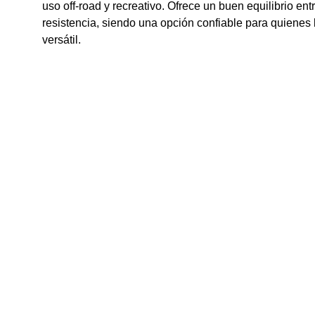
uso off-road y recreativo. Ofrece un buen equilibrio en
resistencia, siendo una opción confiable para quienes
versátil.
Compromiso
Motos Oficiales del Sur es una empresa familiar con más de 25 años
de trayectoria en la ciudad de Comodoro Rivadavia. Nos 
especializamos en la venta de motos, ATV y UTV, y también 
ofrecemos un completo servicio de postventa y todos los elementos 
seguridad para motovehículos. Contamos con dos sucursales en la 
ciudad: nuestra ubicación tradicional en Hipólito Yrigoyen 853 y 
nuestra nueva sucursal en Las Toninas 12. No llegamos hoy, no nos 
iremos mañana. 25 años respaldan nuestro compromiso con nuestros
clientes.