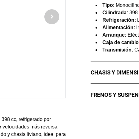
Tipo:
Monocilínd
Cilindrada:
398 
Refrigeración:
L
Alimentación:
I
Arranque:
Eléct
Caja de cambio
Transmisión:
Ca
CHASIS Y DIMENS
FRENOS Y SUSPEN
 398 cc, refrigerado por
 5 velocidades más reversa.
do y chasis liviano, ideal para