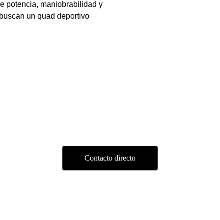
tre potencia, maniobrabilidad y
 buscan un quad deportivo
Contacto
 
A
C
Contacto directo
de 
A
A
 