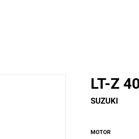
Husqvarna
CFMoto
FOTON
Unidades Usadas
IN
¿Quienes somos?
LT-Z 4
SUZUKI
MOTOR