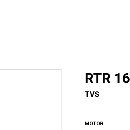
Husqvarna
CFMoto
FOTON
Unidades Usadas
IN
¿Quienes somos?
RTR 16
TVS
MOTOR