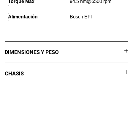
Torque Máx
94.5 nm@6500 rpm
Alimentación
Bosch EFI
DIMENSIONES Y PESO
CHASIS
Compromiso
Motos Oficiales del Sur es una empresa familiar con más 