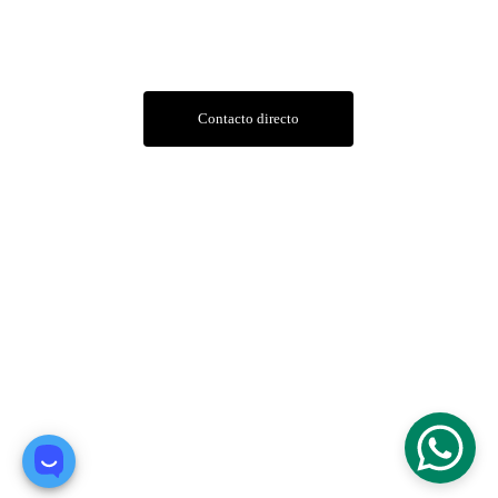
Contacto
Contacto directo
Dirección
Av. Hipólito Yrigoyen 853, U9000 Comodoro 
Rivadavia, Chubut, Argentina
Av. Las toninas 12, U9000 Comodoro Rivadavia, 
Chubut, Argentina
© 2025. All rights reserved.