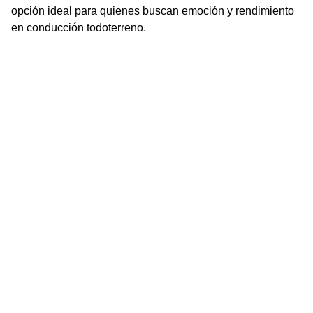
opción ideal para quienes buscan emoción y rendimiento
en conducción todoterreno.
Compromiso
Motos Oficiales del Sur es una empresa familiar con más 
de 25 años de trayectoria en la ciudad de Comodoro 
Rivadavia. Nos especializamos en la venta de motos, 
ATV y UTV, y también ofrecemos un completo servicio 
de postventa y todos los elementos de seguridad para 
motovehículos. Contamos con dos sucursales en la 
ciudad: nuestra ubicación tradicional en Hipólito 
Yrigoyen 853 y nuestra nueva sucursal en Las Toninas 
12. No llegamos hoy, no nos iremos mañana. 25 años 
respaldan nuestro compromiso con nuestros clientes.